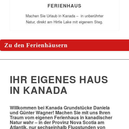
FERIENHAUS
Ihr Urlaubsdomizil im Osten
Machen Sie Urlaub in Kanada – in unberührter
Natur, direkt am Hirtle Lake mit eigenem Steg.
Ferienhäuser direkt am See.
Kanadas -
Zu den Ferienhäusern
IHR EIGENES HAUS
IN KANADA
Willkommen bei Kanada Grundstücke Daniela
und Günter Wagner! Machen Sie mit uns Ihren
Traum vom eigenen Ferienhaus in kanadischer
Natur wahr – in der Provinz Nova Scotia am
Atlantik, nur sechseinhalb Flugstunden von