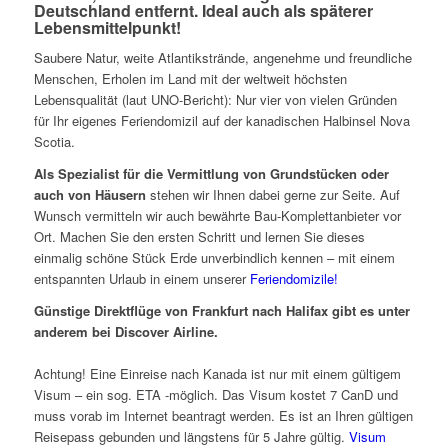
Deutschland entfernt. Ideal auch als späterer
Lebensmittelpunkt!
Saubere Natur, weite Atlantikstrände, angenehme und freundliche
Menschen, Erholen im Land mit der weltweit höchsten
Lebensqualität (laut UNO-Bericht): Nur vier von vielen Gründen
für Ihr eigenes Feriendomizil auf der kanadischen Halbinsel Nova
Scotia.
Als
Spezialist für die Vermittlung von Grundstücken oder
auch von Häusern
stehen wir Ihnen dabei gerne zur Seite. Auf
Wunsch vermitteln wir auch bewährte Bau-Komplettanbieter vor
Ort. Machen Sie den ersten Schritt und lernen Sie dieses
einmalig schöne Stück Erde unverbindlich kennen – mit einem
entspannten Urlaub in einem unserer
Feriendomizile!
Günstige Direktflüge von Frankfurt nach Halifax gibt es unter
anderem bei Discover Airline.
Achtung! Eine Einreise nach Kanada ist nur mit einem gültigem
Visum – ein sog. ETA -möglich. Das Visum kostet 7 CanD und
muss vorab im Internet beantragt werden. Es ist an Ihren gültigen
Reisepass gebunden und längstens für 5 Jahre gültig.
Visum