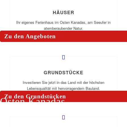
Träumen Sie vom eigenen
HÄUSER
Haus in Kanada?
Ihr eigenes Ferienhaus im Osten Kanadas, am Seeufer in
atemberaubender Natur.
Zu den Angeboten
Grundstücke i
Kanada
GRUNDSTÜCKE
Investieren Sie in gutes Bau
Investieren Sie jetzt in das Land mit der höchsten
Lebensqualität mit hervorragendem Bauland.
Zu den Grundstücken
Osten Kanadas
Urlaub in Kan