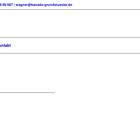
99 89 687
|
wagner@kanada-grundstuecke.de
ontakt