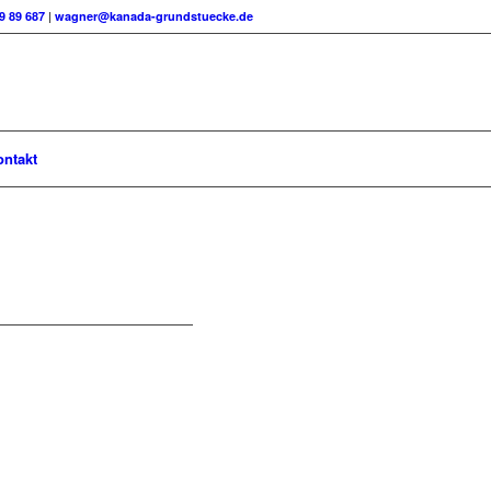
99 89 687
|
wagner@kanada-grundstuecke.de
ontakt